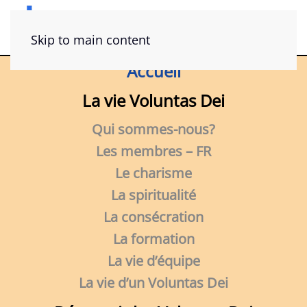
Accueil
Skip to main content
Accueil
Nouvelles du directeur général
La vie Voluntas Dei
Lettre du mois (O.V.M)
Qui sommes-nous?
Le moment présent
Les membres – FR
Le charisme
Vatican
La spiritualité
Politique de harcèlement
La consécration
La formation
La vie d’équipe
La vie d’un Voluntas Dei